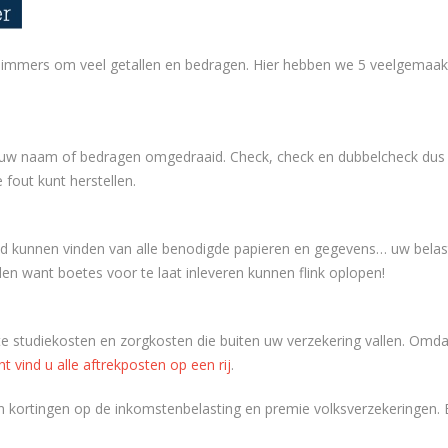
at immers om veel getallen en bedragen. Hier hebben we 5 veelgemaakt
uw naam of bedragen omgedraaid. Check, check en dubbelcheck dus j
 fout kunt herstellen.
tijd kunnen vinden van alle benodigde papieren en gegevens… uw belasti
alen want boetes voor te laat inleveren kunnen flink oplopen!
te studiekosten en zorgkosten die buiten uw verzekering vallen. Omdat
ht vind u alle aftrekposten op een rij
.
zijn kortingen op de inkomstenbelasting en premie volksverzekeringen.