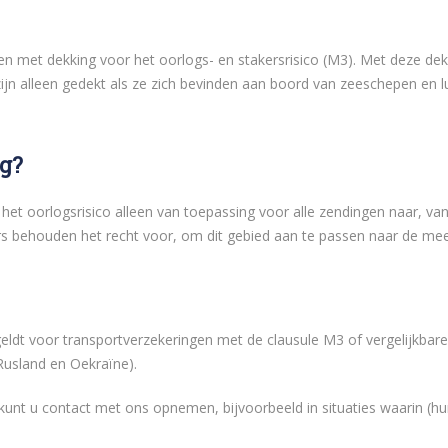
n met dekking voor het oorlogs- en stakersrisico (M3). Met deze dek
ijn alleen gedekt als ze zich bevinden aan boord van zeeschepen en 
ng?
het oorlogsrisico alleen van toepassing voor alle zendingen naar, va
aars behouden het recht voor, om dit gebied aan te passen naar de me
eldt voor transportverzekeringen met de clausule M3 of vergelijkbare
 Rusland en Oekraïne).
unt u contact met ons opnemen, bijvoorbeeld in situaties waarin (huma