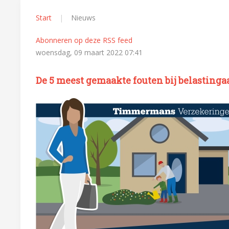
Start
Nieuws
Abonneren op deze RSS feed
woensdag, 09 maart 2022 07:41
De 5 meest gemaakte fouten bij belastinga