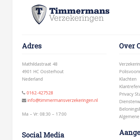
Adres
Over 
Mathildastraat 48
Verzekeri
4901 HC Oosterhout
Polisvoor
Nederland
Klachten
Klantrefer
0162-427528
Privacy S
info@timmermansverzekeringen.nl
Dienstenw
Belonings
Ma – Vr: 08:30 – 17:00
Algemene
Aanges
Social Media