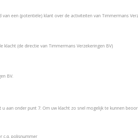
heid van een (potentiële) klant over de activiteiten van Timmermans Ve
de klacht (de directie van Timmermans Verzekeringen BV)
gen BV.
eft u aan onder punt 7. Om uw klacht zo snel mogelijk te kunnen beoo
r c.q. polisnummer