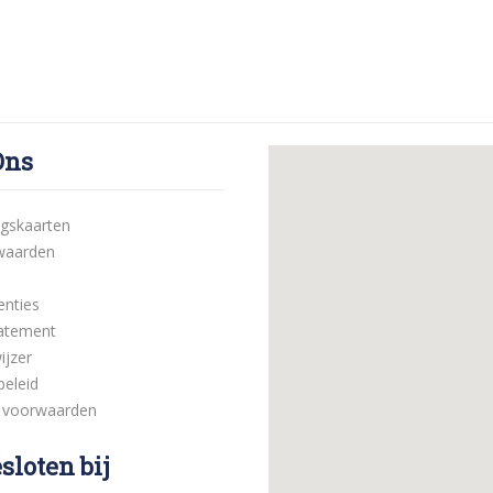
Ons
ngskaarten
waarden
enties
tatement
ijzer
beleid
 voorwaarden
loten bij