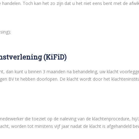
e handelen. Toch kan het zo zijn dat u het niet eens bent met de afw
sing);
nstverlening (KiFiD)
cht, dan kunt u binnen 3 maanden na behandeling, uw klacht voorlegge
en BV te hebben doorlopen. De klacht wordt door het klachteninstit
ewerker die toeziet op de naleving van de klachtenprocedure, hij/zij
ht, worden tot minstens vijf jaar nadat de klacht is afgehandeld be